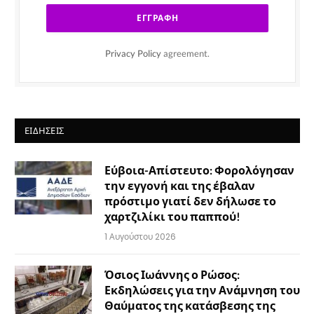
Privacy Policy
agreement.
ΕΙΔΉΣΕΙΣ
Εύβοια-Απίστευτο: Φορολόγησαν
την εγγονή και της έβαλαν
πρόστιμο γιατί δεν δήλωσε το
χαρτζιλίκι του παππού!
1 Αυγούστου 2026
Όσιος Ιωάννης ο Ρώσος:
Εκδηλώσεις για την Ανάμνηση του
Θαύματος της κατάσβεσης της