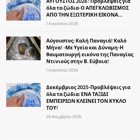
ΑΥΓΟΥΣΤΟΣ 2026 : Προβλέψεις για
όλα τα ζώδια-Ο ΑΠΕΓΚΛΩΒΙΣΜΟΣ
ΑΠΟ ΤΗΝ ΕΞΩΤΕΡΙΚΗ ΕΙΚΟΝΑ…
1 Αυγούστου 2026
Αύγουστος: Καλή Παναγιά! Καλό
Μήνα! -Με Υγεία και Δύναμη-Η
θαυματουργή εικόνα της Παναγίας
Ντινιούς στην Β. Εύβοια!
1 Αυγούστου 2026
Δεκέμβριος 2025-Προβλέψεις για
όλα τα ζώδια: ΕΝΑ ΤΑΞΙΔΙ
ΕΜΠΕΙΡΙΩΝ ΚΛΕΙΝΕΙ ΤΟΝ ΚΥΚΛΟ
ΤΟΥ!
29 Νοεμβρίου 2025