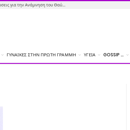
Όσιος Ιωάννης ο Ρώσος: Εκδηλώσεις για την Ανάμνηση του Θαύματος της κατάσβεσης της φωτιάς – Το πρόγραμμα
ΓΥΝΑΊΚΕΣ ΣΤΗΝ ΠΡΏΤΗ ΓΡΑΜΜΉ
ΥΓΕΊΑ
GOSSIP …