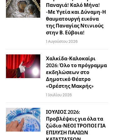
Παναγιά! Καλό Μήνα!
-Με Υγεία και Δύναμη-Η
θαυματουργή εικόνα
της Παναγίας Ντινιούς
στην Β. Εύβοια!
1 Αυγούστου 2026
Χαλκίδα-Καλοκαίρι
2026: Όλο το πρόγραμμα
εκδηλώσεων στο
Δημοτικό Θέατρο
«Ορέστης Μακρής»
1 Ιουλίου 2026
ΙΟΥΛΙΟΣ 2026:
Προβλέψεις για όλα τα
ζώδια-ΝΕΟΙ ΤΡΟΠΟΙ ΓΙΑ
ΕΠΙΛΥΣΗ ΠΑΛΙΩΝ
ΚΑΤΑΣΤΑΣΕΩΝ…