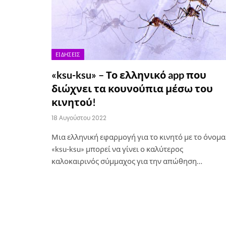
ΕΙΔΉΣΕΙΣ
«ksu-ksu» – Το ελληνικό app που
διώχνει τα κουνούπια μέσω του
κινητού!
18 Αυγούστου 2022
Μια ελληνική εφαρμογή για το κινητό με το όνομα
«ksu-ksu» μπορεί να γίνει ο καλύτερος
καλοκαιρινός σύμμαχος για την απώθηση…