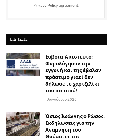
Privacy Policy
agreement.
ΕΙΔΉΣΕΙΣ
Εύβοια-Απίστευτο:
Φορολόγησαν την
εγγονή και της έβαλαν
πρόστιμο γιατί δεν
δήλωσε το χαρτζιλίκι
του παππού!
1 Αυγούστου 2026
Όσιος Ιωάννης ο Ρώσος:
Εκδηλώσεις για την
Ανάμνηση του
Θαύματος της