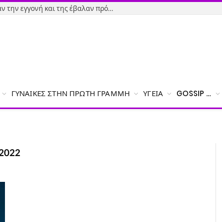
Εύβοια-Απίστευτο: Φορολόγησαν την εγγονή και της έβαλαν πρόστιμο γιατί δεν δήλωσε το χαρτζιλίκι του παππού!
ΓΥΝΑΊΚΕΣ ΣΤΗΝ ΠΡΏΤΗ ΓΡΑΜΜΉ
ΥΓΕΊΑ
GOSSIP …
2022