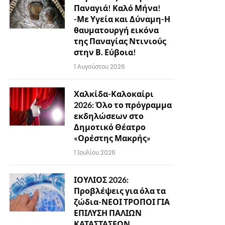
Παναγιά! Καλό Μήνα!
-Με Υγεία και Δύναμη-Η
θαυματουργή εικόνα
της Παναγίας Ντινιούς
στην Β. Εύβοια!
1 Αυγούστου 2026
Χαλκίδα-Καλοκαίρι
2026: Όλο το πρόγραμμα
εκδηλώσεων στο
Δημοτικό Θέατρο
«Ορέστης Μακρής»
1 Ιουλίου 2026
ΙΟΥΛΙΟΣ 2026:
Προβλέψεις για όλα τα
ζώδια-ΝΕΟΙ ΤΡΟΠΟΙ ΓΙΑ
ΕΠΙΛΥΣΗ ΠΑΛΙΩΝ
ΚΑΤΑΣΤΑΣΕΩΝ…