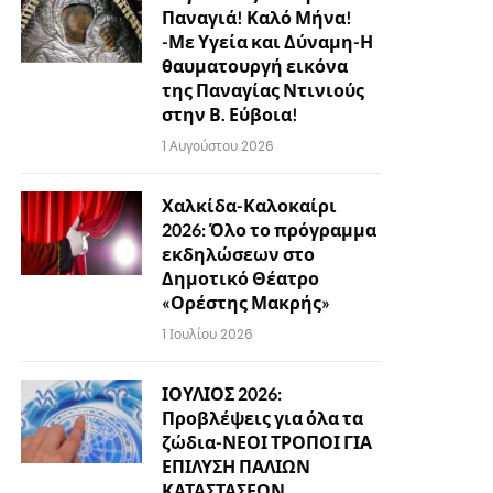
Παναγιά! Καλό Μήνα!
-Με Υγεία και Δύναμη-Η
θαυματουργή εικόνα
της Παναγίας Ντινιούς
στην Β. Εύβοια!
1 Αυγούστου 2026
Χαλκίδα-Καλοκαίρι
2026: Όλο το πρόγραμμα
εκδηλώσεων στο
Δημοτικό Θέατρο
«Ορέστης Μακρής»
1 Ιουλίου 2026
ΙΟΥΛΙΟΣ 2026:
Προβλέψεις για όλα τα
ζώδια-ΝΕΟΙ ΤΡΟΠΟΙ ΓΙΑ
ΕΠΙΛΥΣΗ ΠΑΛΙΩΝ
ΚΑΤΑΣΤΑΣΕΩΝ…