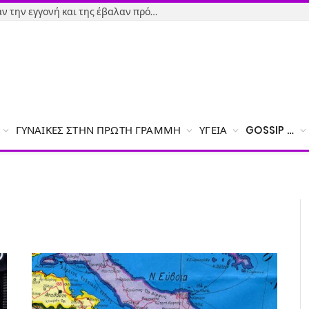
Εύβοια-Απίστευτο: Φορολόγησαν την εγγονή και της έβαλαν πρόστιμο γιατί δεν δήλωσε το χαρτζιλίκι του παππού!
ΓΥΝΑΊΚΕΣ ΣΤΗΝ ΠΡΏΤΗ ΓΡΑΜΜΉ
ΥΓΕΊΑ
GOSSIP …