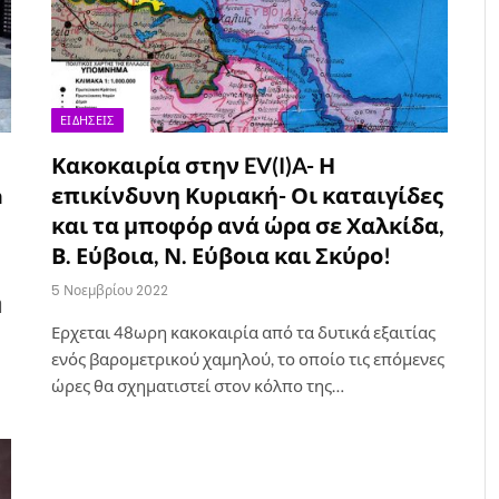
ΕΙΔΉΣΕΙΣ
Κακοκαιρία στην EV(I)A- Η
a
επικίνδυνη Κυριακή- Οι καταιγίδες
και τα μποφόρ ανά ώρα σε Χαλκίδα,
Β. Εύβοια, Ν. Εύβοια και Σκύρο!
5 Νοεμβρίου 2022
η
Ερχεται 48ωρη κακοκαιρία από τα δυτικά εξαιτίας
ενός βαρομετρικού χαμηλού, το οποίο τις επόμενες
ώρες θα σχηματιστεί στον κόλπο της…