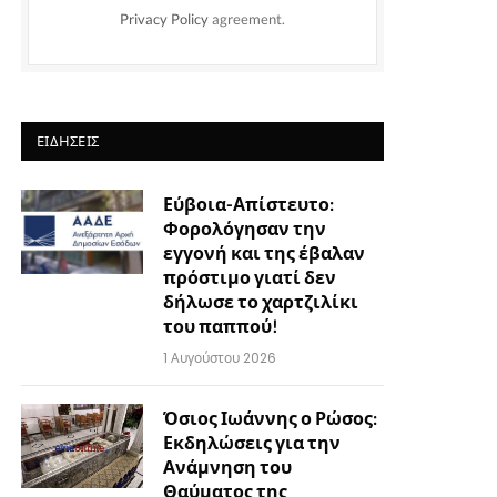
Privacy Policy
agreement.
ΕΙΔΉΣΕΙΣ
Εύβοια-Απίστευτο:
Φορολόγησαν την
εγγονή και της έβαλαν
πρόστιμο γιατί δεν
δήλωσε το χαρτζιλίκι
του παππού!
1 Αυγούστου 2026
Όσιος Ιωάννης ο Ρώσος:
Εκδηλώσεις για την
Ανάμνηση του
Θαύματος της