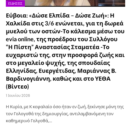
ΕΙΔΉΣΕΙΣ
Εύβοια: «Δώσε Ελπίδα – Δώσε Ζωή»: Η
Χαλκίδα στις 3/6 ενώνεται, για τη δωρεά
μυελού των οστών-Το κάλεσμα μέσω του
evia online, της προέδρου του Συλλόγου
“Η Πίστη” Αναστασίας Σταματέα -Το
ευχαριστώ της, στην προσφορά ζωής και
στο μεγαλείο ψυχής, της σπουδαίας
Ελληνίδας, Ευεργέτιδας, Μαριάννας Β.
Βαρδινογιάννη, καθώς και στο ΥΕΘΑ
(Βίντεο)
1 Ιουνίου 2026
Η Κυρία, με Κ κεφαλαίο όσο ήταν εν ζωή, ξεκίνησε μόνη της
τον Γολογοθά της δημιουργίας, αντιλαμβανόμενη τον
καθημερινό Γολγοθά,…