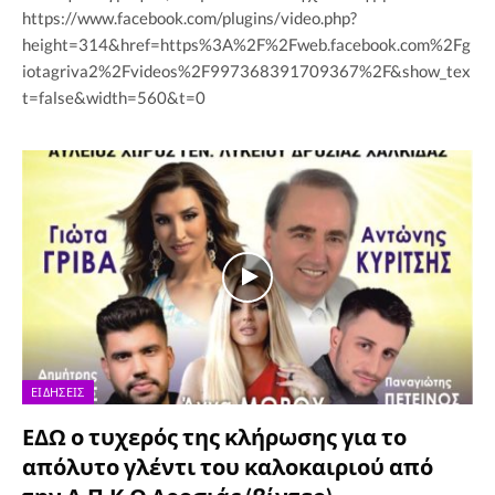
https://www.facebook.com/plugins/video.php?
height=314&href=https%3A%2F%2Fweb.facebook.com%2Fg
iotagriva2%2Fvideos%2F997368391709367%2F&show_tex
t=false&width=560&t=0
ΕΙΔΉΣΕΙΣ
ΕΔΩ ο τυχερός της κλήρωσης για το
απόλυτο γλέντι του καλοκαιριού από