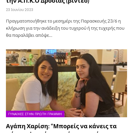
την Α.Π.Κ.Ο Δροσιάς (βίντεο)
23 Ιουνίου 2023
Πραγματοποιήθηκε το μεσημέρι της Παρασκευής 23/6 η
κλήρωση για την ανάδειξη του τυχερού ή της τυχερής που
θα παραλάβει απόψε…
ΓΥΝΑΊΚΕΣ ΣΤΗΝ ΠΡΏΤΗ ΓΡΑΜΜΉ
Αγάπη Χαρίση: “Μπορείς να κάνεις τα