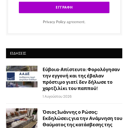
Privacy Policy
agreement.
ΕΙΔΉΣΕΙΣ
Εύβοια-Απίστευτο: Φορολόγησαν
την εγγονή και της έβαλαν
πρόστιμο γιατί δεν δήλωσε το
χαρτζιλίκι του παππού!
1 Αυγούστου 2026
Όσιος Ιωάννης ο Ρώσος:
Εκδηλώσεις για την Ανάμνηση του
Θαύματος της κατάσβεσης της