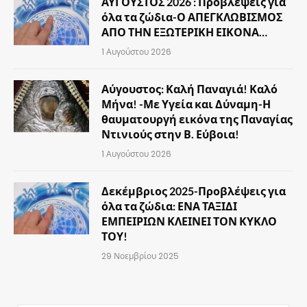
ΑΥΓΟΥΣΤΟΣ 2026 : Προβλέψεις για
όλα τα ζώδια-Ο ΑΠΕΓΚΛΩΒΙΣΜΟΣ
ΑΠΟ ΤΗΝ ΕΞΩΤΕΡΙΚΗ ΕΙΚΟΝΑ…
1 Αυγούστου 2026
Αύγουστος: Καλή Παναγιά! Καλό
Μήνα! -Με Υγεία και Δύναμη-Η
θαυματουργή εικόνα της Παναγίας
Ντινιούς στην Β. Εύβοια!
1 Αυγούστου 2026
Δεκέμβριος 2025-Προβλέψεις για
όλα τα ζώδια: ΕΝΑ ΤΑΞΙΔΙ
ΕΜΠΕΙΡΙΩΝ ΚΛΕΙΝΕΙ ΤΟΝ ΚΥΚΛΟ
ΤΟΥ!
29 Νοεμβρίου 2025