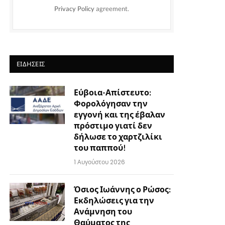
Privacy Policy
agreement.
ΕΙΔΉΣΕΙΣ
Εύβοια-Απίστευτο:
Φορολόγησαν την
εγγονή και της έβαλαν
πρόστιμο γιατί δεν
δήλωσε το χαρτζιλίκι
του παππού!
1 Αυγούστου 2026
Όσιος Ιωάννης ο Ρώσος:
Εκδηλώσεις για την
Ανάμνηση του
Θαύματος της