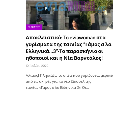
ΕΙΔΉΣΕΙΣ
Αποκλειστικό: To eviawoman στα
γυρίσματα της ταινίας “Γάμος α λα
Ελληνικά…3”-Το παρασκήνιο οι
ηθοποιοί και η Νία Βαρντάλος!
10 Ιουλίου 2022
Άλιμος! Πλησιάζω το σπίτι που γυρίζονται μερικέ
από τις σκηνές για το νέο Σίκουελ της
ταινίας «Γάμος α λα Ελληνικά 3». Οι…