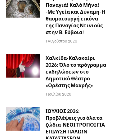
Παναγιά! Καλό Μήνα!
-Με Υγεία και Δύναμη-Η
θαυματουργή εικόνα
της Παναγίας Ντινιούς
στην Β. Εύβοια!
1 Αυγούστου 2026
Χαλκίδα-Καλοκαίρι
2026: Όλο το πρόγραμμα
εκδηλώσεων στο
Δημοτικό Θέατρο
«Ορέστης Μακρής»
1 Ιουλίου 2026
ΙΟΥΛΙΟΣ 2026:
Προβλέψεις για όλα τα
ζώδια-ΝΕΟΙ ΤΡΟΠΟΙ ΓΙΑ
ΕΠΙΛΥΣΗ ΠΑΛΙΩΝ
ΚΑΤΑΣΤΑΣΕΩΝ…