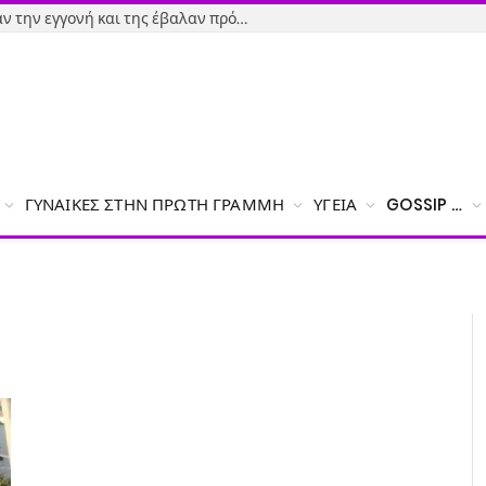
Εύβοια-Απίστευτο: Φορολόγησαν την εγγονή και της έβαλαν πρόστιμο γιατί δεν δήλωσε το χαρτζιλίκι του παππού!
ΓΥΝΑΊΚΕΣ ΣΤΗΝ ΠΡΏΤΗ ΓΡΑΜΜΉ
ΥΓΕΊΑ
GOSSIP …