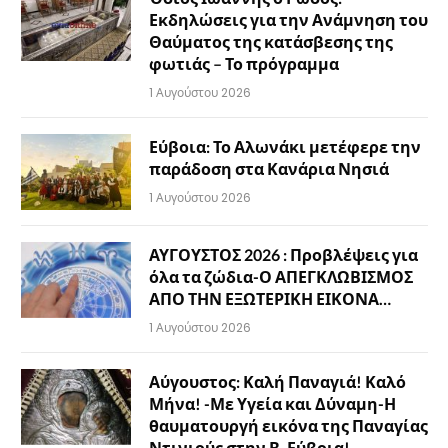
Εκδηλώσεις για την Ανάμνηση του
Θαύματος της κατάσβεσης της
φωτιάς – Το πρόγραμμα
1 Αυγούστου 2026
Εύβοια: Το Αλωνάκι μετέφερε την
παράδοση στα Κανάρια Νησιά
1 Αυγούστου 2026
ΑΥΓΟΥΣΤΟΣ 2026 : Προβλέψεις για
όλα τα ζώδια-Ο ΑΠΕΓΚΛΩΒΙΣΜΟΣ
ΑΠΟ ΤΗΝ ΕΞΩΤΕΡΙΚΗ ΕΙΚΟΝΑ…
1 Αυγούστου 2026
Αύγουστος: Καλή Παναγιά! Καλό
Μήνα! -Με Υγεία και Δύναμη-Η
θαυματουργή εικόνα της Παναγίας
Ντινιούς στην Β. Εύβοια!