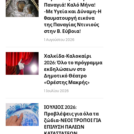
Παναγιά! Καλό Μήνα!
-Με Υγεία και Δύναμη-Η
θαυματουργή εικόνα
της Παναγίας Ντινιούς
στην Β. Εύβοια!
1 Αυγούστου 2026
Χαλκίδα-Καλοκαίρι
2026: Όλο το πρόγραμμα
εκδηλώσεων στο
Δημοτικό Θέατρο
«Ορέστης Μακρής»
1 Ιουλίου 2026
ΙΟΥΛΙΟΣ 2026:
Προβλέψεις για όλα τα
ζώδια-ΝΕΟΙ ΤΡΟΠΟΙ ΓΙΑ
ΕΠΙΛΥΣΗ ΠΑΛΙΩΝ
ΚΑΤΑΣΤΑΣΕΩΝ…