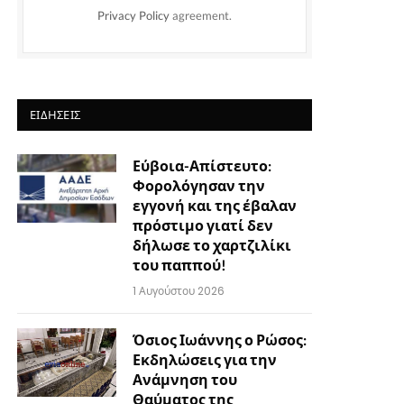
Privacy Policy
agreement.
ΕΙΔΉΣΕΙΣ
Εύβοια-Απίστευτο:
Φορολόγησαν την
εγγονή και της έβαλαν
πρόστιμο γιατί δεν
δήλωσε το χαρτζιλίκι
του παππού!
1 Αυγούστου 2026
Όσιος Ιωάννης ο Ρώσος:
Εκδηλώσεις για την
Ανάμνηση του
Θαύματος της