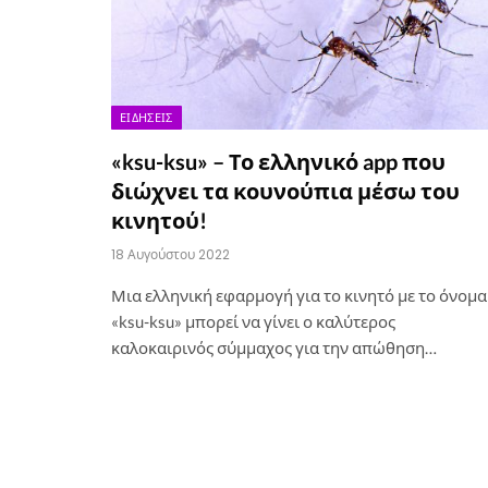
ΕΙΔΉΣΕΙΣ
«ksu-ksu» – Το ελληνικό app που
διώχνει τα κουνούπια μέσω του
κινητού!
18 Αυγούστου 2022
Μια ελληνική εφαρμογή για το κινητό με το όνομα
«ksu-ksu» μπορεί να γίνει ο καλύτερος
καλοκαιρινός σύμμαχος για την απώθηση…