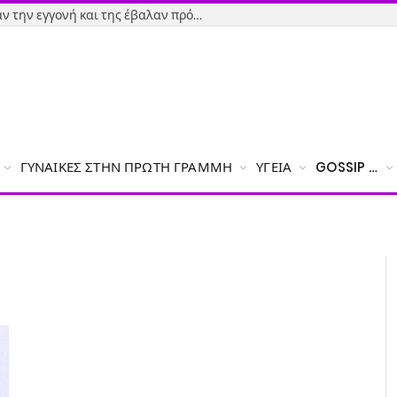
Εύβοια-Απίστευτο: Φορολόγησαν την εγγονή και της έβαλαν πρόστιμο γιατί δεν δήλωσε το χαρτζιλίκι του παππού!
ΓΥΝΑΊΚΕΣ ΣΤΗΝ ΠΡΏΤΗ ΓΡΑΜΜΉ
ΥΓΕΊΑ
GOSSIP …