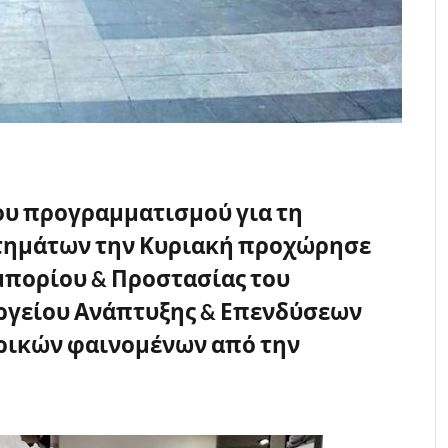
υ προγραμματισμού για τη
στημάτων την Κυριακή προχώρησε
μπορίου & Προστασίας του
ργείου Ανάπτυξης & Επενδύσεων
ρικών φαινομένων από την