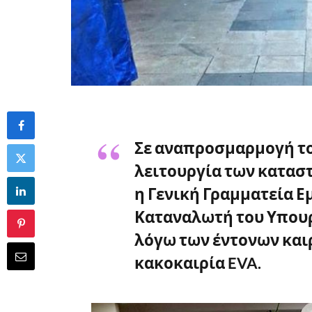
Σε αναπροσμαρμογή το
λειτουργία των κατα
η Γενική Γραμματεία Ε
Καταναλωτή του Υπου
λόγω των έντονων και
κακοκαιρία EVA.