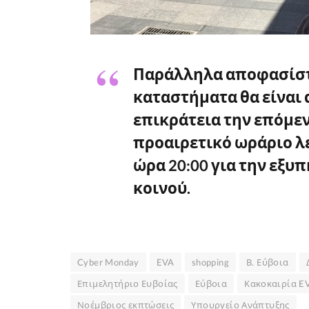
Παράλληλα αποφασίστ
καταστήματα θα είναι 
επικράτεια την επόμεν
προαιρετικό ωράριο λε
ώρα 20:00 για την εξ
κοινού.
Cyber Monday
EVA
shopping
Β. Εύβοια
Επιμελητήριο Ευβοίας
Εύβοια
Κακοκαιρία E
Νοέμβριος εκπτώσεις
Υπουργείο Ανάπτυξης