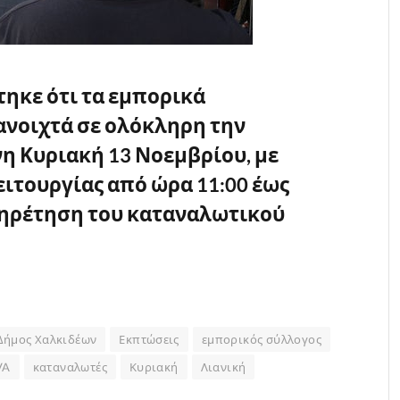
ηκε ότι τα εμπορικά
ανοιχτά σε ολόκληρη την
η Κυριακή 13 Νοεμβρίου, με
ιτουργίας από ώρα 11:00 έως
υπηρέτηση του καταναλωτικού
Δήμος Χαλκιδέων
Εκπτώσεις
εμπορικός σύλλογος
VA
καταναλωτές
Κυριακή
Λιανική