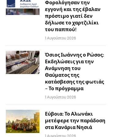
Φορολόγησαν την
εγγονή και της έβαλαν
πρόστιμο γιατί δεν
δήλωσε το χαρτζιλίκι
του παππού!
1 Αυγούστου 2026
Όσιος Ιωάννης ο Ρώσος:
Εκδηλώσεις για την
Ανάμνηση του
Θαύματος της
κατάσβεσης της φωτιάς
– Το πρόγραμμα
1 Αυγούστου 2026
Εύβοια: Το Αλωνάκι
μετέφερε την παράδοση
στα Κανάρια Νησιά
1 Αυγούστου 2026