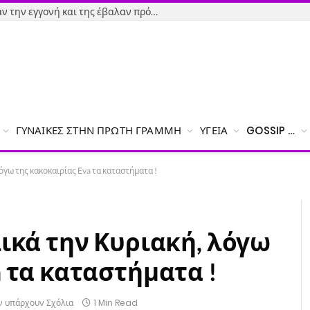
Εύβοια-Απίστευτο: Φορολόγησαν την εγγονή και της έβαλαν πρόστιμο γιατί δεν δήλωσε το χαρτζιλίκι του παππού!
ΓΥΝΑΊΚΕΣ ΣΤΗΝ ΠΡΏΤΗ ΓΡΑΜΜΉ
ΥΓΕΊΑ
GOSSIP …
όγω της κακοκαιρίας Eva τα καταστήματα !
λικά την Κυριακή, λόγω
a τα καταστήματα !
ν υπάρχουν Σχόλια
1 Min Read