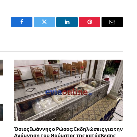
Facebook
Twitter
LinkedIn
Pinterest
Email
Όσιος Ιωάννης ο Ρώσος: Εκδηλώσεις για την
Ανάμνηση του Θαύματος της κατάσβεσης