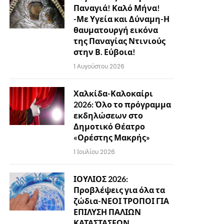
Παναγιά! Καλό Μήνα!
-Με Υγεία και Δύναμη-Η
θαυματουργή εικόνα
της Παναγίας Ντινιούς
στην Β. Εύβοια!
1 Αυγούστου 2026
Χαλκίδα-Καλοκαίρι
2026: Όλο το πρόγραμμα
εκδηλώσεων στο
Δημοτικό Θέατρο
«Ορέστης Μακρής»
1 Ιουλίου 2026
ΙΟΥΛΙΟΣ 2026:
Προβλέψεις για όλα τα
ζώδια-ΝΕΟΙ ΤΡΟΠΟΙ ΓΙΑ
ΕΠΙΛΥΣΗ ΠΑΛΙΩΝ
ΚΑΤΑΣΤΑΣΕΩΝ…