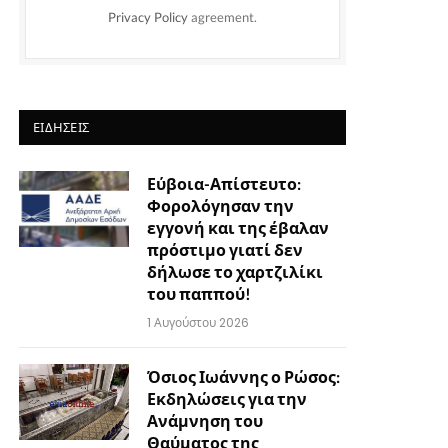
Privacy Policy
agreement.
ΕΙΔΉΣΕΙΣ
Εύβοια-Απίστευτο:
Φορολόγησαν την
εγγονή και της έβαλαν
πρόστιμο γιατί δεν
δήλωσε το χαρτζιλίκι
του παππού!
1 Αυγούστου 2026
Όσιος Ιωάννης ο Ρώσος:
Εκδηλώσεις για την
Ανάμνηση του
Θαύματος της