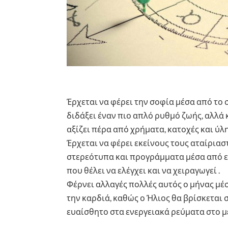
Έρχεται να φέρει την σοφία μέσα από το σ
διδάξει έναν πιο απλό ρυθμό ζωής, αλλά κ
αξίζει πέρα από χρήματα, κατοχές και ύλη
Έρχεται να φέρει εκείνους τους αταίρια
στερεότυπα και προγράμματα μέσα από ε
που θέλει να ελέγχει και να χειραγωγεί .
Φέρνει αλλαγές πολλές αυτός ο μήνας μέ
την καρδιά, καθώς ο Ήλιος θα βρίσκεται
ευαίσθητο στα ενεργειακά ρεύματα στο μ