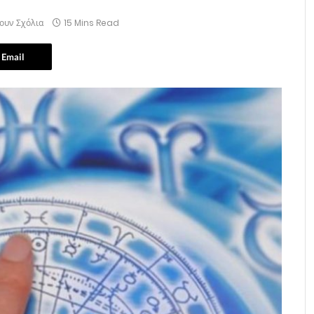
ουν Σχόλια
15 Mins Read
Email