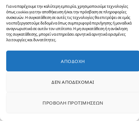
Για να παρέχουμε την καλύτερη εμπειρία, χρησιμοποιούμε τεχνολογίες
όπως cookies για την αποθήκευση ή/και την πρόσβαση σε πληροφορίες
συσκευών. Η συγκατάθεση σε αυτές τις τεχνολογίες θα επιτρέψει σε εμάς
να επεξεργαστούμε δεδομένα όπως συμπεριφορά περιήγησης ή μοναδικά
αναγνωριστικά σε αυτόν τον ιστότοπο. Η μη συγκατάθεση ή η ανάκληση
της συγκατάθεσης, μπορεί να επηρεάσει αρνητικά αρνητικά ορισμένες
λειτουργίες και δυνατότητες.
ΑΠΟΔΟΧΉ
ΔΕΝ ΑΠΟΔΈΧΟΜΑΙ
ΠΡΟΒΟΛΉ ΠΡΟΤΙΜΉΣΕΩΝ
Παγωτό μπανάνα με μύρτιλα
Μερίδες: 2
Υλικά: