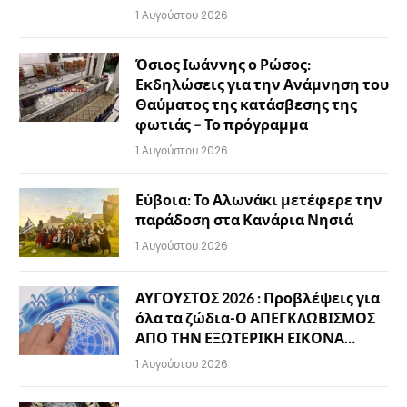
1 Αυγούστου 2026
Όσιος Ιωάννης ο Ρώσος:
Εκδηλώσεις για την Ανάμνηση του
Θαύματος της κατάσβεσης της
φωτιάς – Το πρόγραμμα
1 Αυγούστου 2026
Εύβοια: Το Αλωνάκι μετέφερε την
παράδοση στα Κανάρια Νησιά
1 Αυγούστου 2026
ΑΥΓΟΥΣΤΟΣ 2026 : Προβλέψεις για
όλα τα ζώδια-Ο ΑΠΕΓΚΛΩΒΙΣΜΟΣ
ΑΠΟ ΤΗΝ ΕΞΩΤΕΡΙΚΗ ΕΙΚΟΝΑ…
1 Αυγούστου 2026