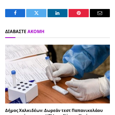
Facebook
Twitter
LinkedIn
Pinterest
Email
ΔΙΑΒΆΣΤΕ
ΑΚΌΜΗ
Δήμος Χαλκιδέων: Δωρεάν τεστ Παπανικολάου