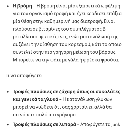
Η βρόμη
– Η βρόμη είναι μία εξαιρετικά ωφέλιμη
για τον οργανισμό τροφή και έχει κερδίσει επάξια
μία θέση στην καθημερινή μας διατροφή. Είναι
πλούσια σε βιταμίνες του συμπλέγματος Β,
μέταλλα και φυτικές ίνες, ενώ η κατανάλωσή της
αυξάνει την αίσθηση του κορεσμού, κάτι το οποίο
συντελεί στην πιο γρήγορη μείωση του βάρους.
Μπορείτε να την φάτε με γάλα ή φρέσκα φρούτα.
Τι να αποφύγετε:
Τροφές πλούσιες σε ζάχαρη όπως οι σοκολάτες
και γενικά τα γλυκά –
Η κατανάλωση γλυκών
μπορεί να νιώθετε ότι σας χορταίνει, αλλά θα
πεινάσετε πολύ πιο γρήγορα.
Τροφές πλούσιες σε λιπαρά
– Αποφύγετε τα junk