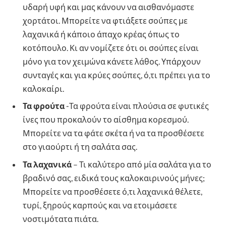
υδαρή υφή και μας κάνουν να αισθανόμαστε
χορτάτοι. Μπορείτε να φτιάξετε σούπες με
λαχανικά ή κάποιο άπαχο κρέας όπως το
κοτόπουλο. Κι αν νομίζετε ότι οι σούπες είναι
μόνο για τον χειμώνα κάνετε λάθος. Υπάρχουν
συνταγές και για κρύες σούπες, ό,τι πρέπει για το
καλοκαίρι.
Τα φρούτα
-Τα φρούτα είναι πλούσια σε φυτικές
ίνες που προκαλούν το αίσθημα κορεσμού.
Μπορείτε να τα φάτε σκέτα ή να τα προσθέσετε
στο γιαούρτι ή τη σαλάτα σας.
Τα λαχανικά
– Τι καλύτερο από μία σαλάτα για το
βραδινό σας, ειδικά τους καλοκαιρινούς μήνες;
Μπορείτε να προσθέσετε ό,τι λαχανικά θέλετε,
τυρί, ξηρούς καρπούς και να ετοιμάσετε
νοστιμότατα πιάτα.