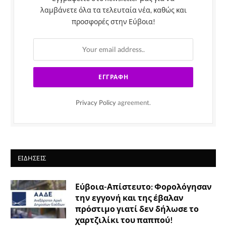
λαμβάνετε όλα τα τελευταία νέα, καθώς και
προσφορές στην Εύβοια!
Privacy Policy
agreement.
ΕΙΔΉΣΕΙΣ
Εύβοια-Απίστευτο: Φορολόγησαν
την εγγονή και της έβαλαν
πρόστιμο γιατί δεν δήλωσε το
χαρτζιλίκι του παππού!