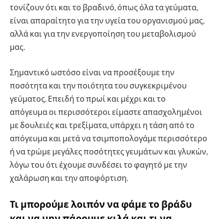
τονίζουν ότι και το βραδινό, όπως όλα τα γεύματα,
είναι απαραίτητο για την υγεία του οργανισμού μας,
αλλά και για την ενεργοποίηση του μεταβολισμού
μας.
Σημαντικό ωστόσο είναι να προσέξουμε την
ποσότητα και την ποιότητα του συγκεκριμένου
γεύματος. Επειδή το πρωί και μέχρι και το
απόγευμα οι περισσότεροι είμαστε απασχολημένοι
με δουλειές και τρεξίματα, υπάρχει η τάση από το
απόγευμα και μετά να τσιμποπολογάμε περισσότερο
ή να τρώμε μεγάλες ποσότητες γευμάτων και γλυκών,
λόγω του ότι έχουμε συνδέσει το φαγητό με την
χαλάρωση και την αποφόρτιση.
Τι μπορούμε λοιπόν να φάμε το βράδυ
και να μην πάρουμε κιλά και τι να