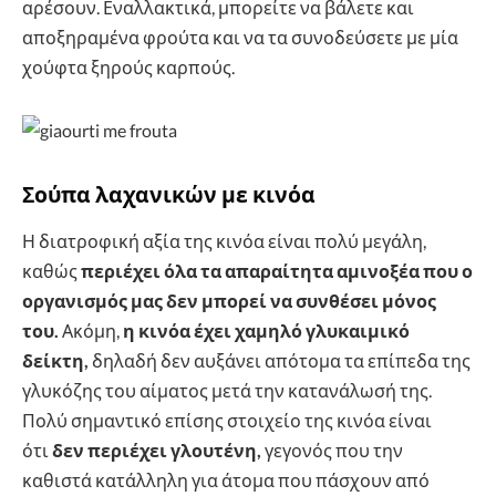
αρέσουν. Εναλλακτικά, μπορείτε να βάλετε και
αποξηραμένα φρούτα και να τα συνοδεύσετε με μία
χούφτα ξηρούς καρπούς.
Σούπα λαχανικών με κινόα
Η διατροφική αξία της κινόα είναι πολύ μεγάλη,
καθώς
περιέχει όλα τα απαραίτητα αμινοξέα που ο
οργανισμός μας δεν μπορεί να συνθέσει μόνος
του.
Ακόμη,
η κινόα έχει χαμηλό γλυκαιμικό
δείκτη,
δηλαδή δεν αυξάνει απότομα τα επίπεδα της
γλυκόζης του αίματος μετά την κατανάλωσή της.
Πολύ σημαντικό επίσης στοιχείο της κινόα είναι
ότι
δεν περιέχει γλουτένη,
γεγονός που την
καθιστά κατάλληλη για άτομα που πάσχουν από