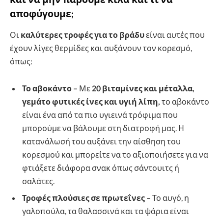
αποφύγουμε;
Οι
καλύτερες τροφές για το βράδυ
είναι αυτές που
έχουν λίγες θερμίδες και αυξάνουν τον κορεσμό,
όπως:
Το αβοκάντο –
Με
20 βιταμίνες και μέταλλα,
γεμάτο φυτικές ίνες και υγιή λίπη,
το αβοκάντο
είναι ένα από τα πιο υγιεινά τρόφιμα που
μπορούμε να βάλουμε στη διατροφή μας. Η
κατανάλωσή του αυξάνει την αίσθηση του
κορεσμού και μπορείτε να το αξιοποιήσετε για να
φτιάξετε διάφορα σνακ όπως σάντουιτς ή
σαλάτες.
Τροφές πλούσιες σε πρωτεΐνες –
Το αυγό, η
γαλοπούλα, τα θαλασσινά και τα ψάρια είναι