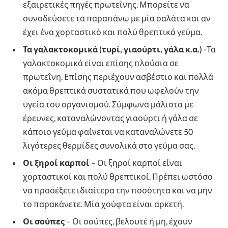
εξαιρετικές πηγές πρωτεΐνης. Μπορείτε να
συνοδεύσετε τα παραπάνω με μία σαλάτα και αν
έχει ένα χορταστικό και πολύ θρεπτικό γεύμα.
Τα γαλακτοκομικά (τυρί, γιαούρτι, γάλα κ.α.)
-Τα
γαλακτοκομικά είναι επίσης πλούσια σε
πρωτεΐνη. Επίσης περιέχουν ασβέστιο και πολλά
ακόμα θρεπτικά συστατικά που ωφελούν την
υγεία του οργανισμού. Σύμφωνα μάλιστα με
έρευνες, καταναλώνοντας γιαούρτι ή γάλα σε
κάποιο γεύμα φαίνεται να καταναλώνετε 50
λιγότερες θερμίδες συνολικά στο γεύμα σας.
Οι ξηροί καρποί
– Οι ξηροί καρποί είναι
χορταστικοί και πολύ θρεπτικοί. Πρέπει ωστόσο
να προσέξετε ιδιαίτερα την ποσότητα και να μην
το παρακάνετε. Μία χούφτα είναι αρκετή.
Οι σούπες
– Οι σούπες, βελουτέ ή μη, έχουν