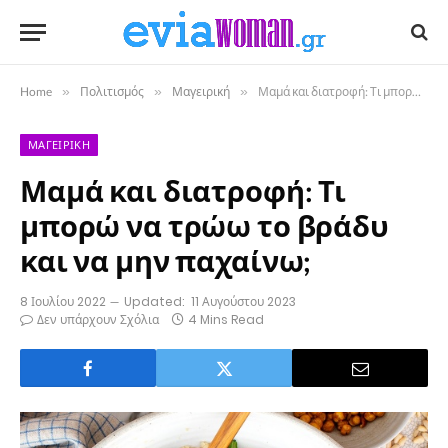
Home
»
Πολιτισμός
»
Μαγειρική
»
Μαμά και διατροφή: Τι μπορώ να τρώω το βράδυ και να μην παχαίνω;
ΜΑΓΕΙΡΙΚΉ
Μαμά και διατροφή: Τι
μπορώ να τρώω το βράδυ
και να μην παχαίνω;
8 Ιουλίου 2022
Updated:
11 Αυγούστου 2023
Δεν υπάρχουν Σχόλια
4 Mins Read