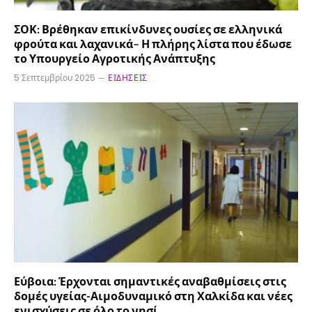
ΣΟΚ: Βρέθηκαν επικίνδυνες ουσίες σε ελληνικά
φρούτα και λαχανικά– Η πλήρης λίστα που έδωσε
το Υπουργείο Αγροτικής Ανάπτυξης
5 Σεπτεμβρίου 2025
ΕΙΔΉΣΕΙΣ
Εύβοια: Έρχονται σημαντικές αναβαθμίσεις στις
δομές υγείας-Αιμοδυναμικό στη Χαλκίδα και νέες
ενισχύσεις σε όλο το νησί