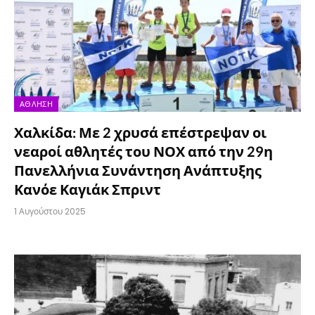
ΆΘΛΗΣΗ
Χαλκίδα: Με 2 χρυσά επέστρεψαν οι
νεαροί αθλητές του ΝΟΧ από την 29η
Πανελλήνια Συνάντηση Ανάπτυξης
Κανόε Καγιάκ Σπριντ
1 Αυγούστου 2025