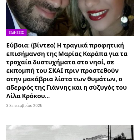
ΕΙΔΉΣΕΙΣ
Εύβοια: (βίντεο) Η τραγικά προφητική
επισήμανση της Μαρίας Καράπα για τα
τροχαία δυστυχήματα στο νησί, σε
εκπομπή του ΣΚΑΙ πριν προστεθούν
στην μακάβρια λίστα των θυμάτων, ο
αδερφός της Γιάννης και η σύζυγός του
Λίλα Κρόκου…
3 Σεπτεμβρίου 2025