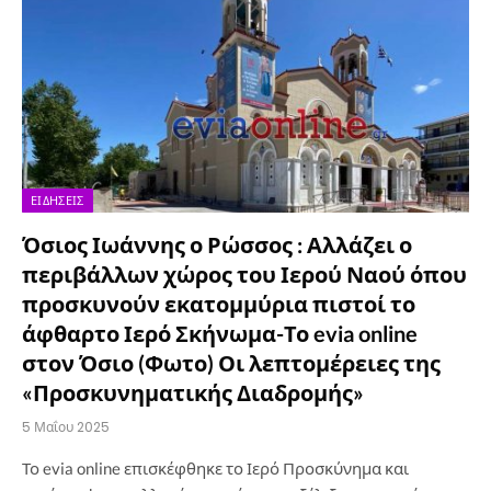
ΕΙΔΉΣΕΙΣ
Όσιος Ιωάννης ο Ρώσσος : Αλλάζει ο
περιβάλλων χώρος του Ιερού Ναού όπου
προσκυνούν εκατομμύρια πιστοί το
άφθαρτο Ιερό Σκήνωμα-Το evia online
στον Όσιο (Φωτο) Οι λεπτομέρειες της
«Προσκυνηματικής Διαδρομής»
5 Μαΐου 2025
Το evia online επισκέφθηκε το Ιερό Προσκύνημα και