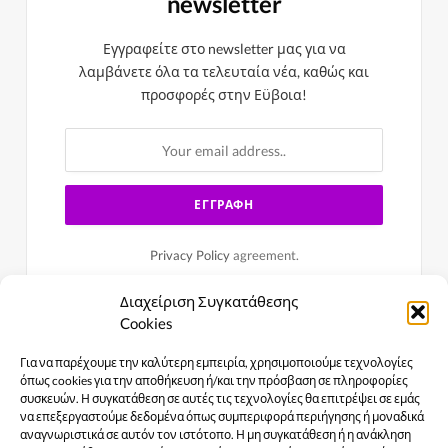
newsletter
Εγγραφείτε στο newsletter μας για να
λαμβάνετε όλα τα τελευταία νέα, καθώς και
προσφορές στην Εϋβοια!
Privacy Policy
agreement.
Διαχείριση Συγκατάθεσης
Cookies
Για να παρέχουμε την καλύτερη εμπειρία, χρησιμοποιούμε τεχνολογίες
όπως cookies για την αποθήκευση ή/και την πρόσβαση σε πληροφορίες
συσκευών. Η συγκατάθεση σε αυτές τις τεχνολογίες θα επιτρέψει σε εμάς
να επεξεργαστούμε δεδομένα όπως συμπεριφορά περιήγησης ή μοναδικά
αναγνωριστικά σε αυτόν τον ιστότοπο. Η μη συγκατάθεση ή η ανάκληση