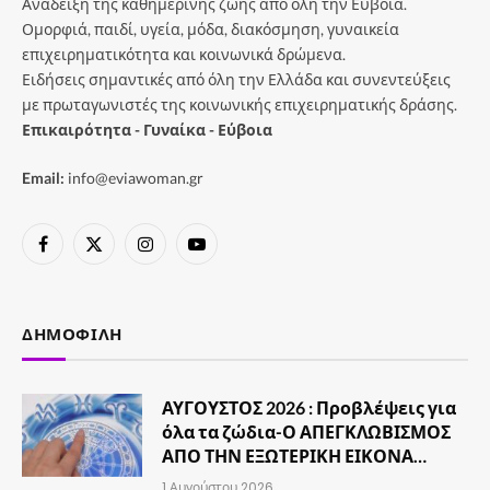
Ανάδειξη της καθημερινής ζωής από όλη την Εύβοια.
Ομορφιά, παιδί, υγεία, μόδα, διακόσμηση, γυναικεία
επιχειρηματικότητα και κοινωνικά δρώμενα.
Ειδήσεις σημαντικές από όλη την Ελλάδα και συνεντεύξεις
με πρωταγωνιστές της κοινωνικής επιχειρηματικής δράσης.
Επικαιρότητα - Γυναίκα - Εύβοια
Email:
info@eviawoman.gr
Facebook
X
Instagram
YouTube
(Twitter)
ΔΗΜΟΦΙΛΉ
ΑΥΓΟΥΣΤΟΣ 2026 : Προβλέψεις για
όλα τα ζώδια-Ο ΑΠΕΓΚΛΩΒΙΣΜΟΣ
ΑΠΟ ΤΗΝ ΕΞΩΤΕΡΙΚΗ ΕΙΚΟΝΑ…
1 Αυγούστου 2026