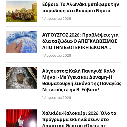
Εύβοια: Το Αλωνάκι μετέφερε την
παράδοση στα Κανάρια Νησιά
1 Αυγούστου 2026
ΑΥΓΟΥΣΤΟΣ 2026 : Προβλέψεις για
όλα τα ζώδια-Ο ΑΠΕΓΚΛΩΒΙΣΜΟΣ
ΑΠΟ ΤΗΝ ΕΞΩΤΕΡΙΚΗ ΕΙΚΟΝΑ…
1 Αυγούστου 2026
Αύγουστος: Καλή Παναγιά! Καλό
Μήνα! -Με Υγεία και Δύναμη-Η
θαυματουργή εικόνα της Παναγίας
Ντινιούς στην Β. Εύβοια!
1 Αυγούστου 2026
Χαλκίδα-Καλοκαίρι 2026: Όλο το
πρόγραμμα εκδηλώσεων στο
Δημοτικό Θέατρο «Ορέστης